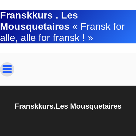
Franskkurs . Les
Mousquetaires
« Fransk for
alle, alle for fransk ! »
Franskkurs.Les Mousquetaires