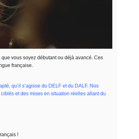
 – que vous soyez débutant ou déjà avancé. Ces
angue française.
dapté, qu’il s’agisse du DELF et du DALF. Nos
iblés et des mises en situation réelles allant du
rançais !