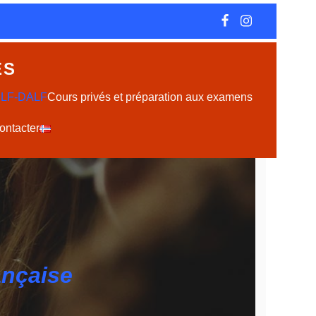
ES
DELF-DALF
Cours privés et préparation aux examens
ma vivendum con
ontacter
ançaise