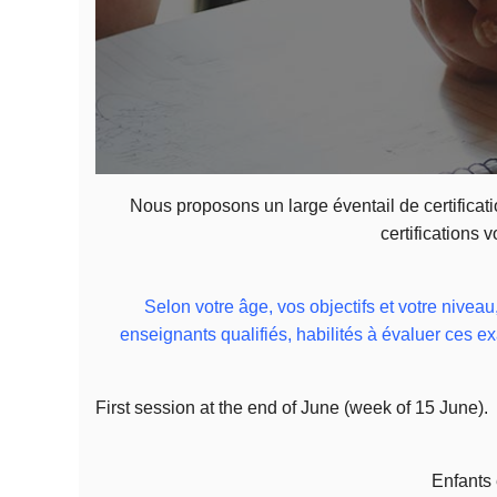
Nous proposons un large éventail de certifica
certifications 
Selon votre âge, vos objectifs et votre nive
enseignants qualifiés, habilités à évaluer ces e
First session at the end of June (week of 15 June).
Enfants 