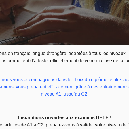
tions en français langue étrangère, adaptées à tous les niveaux
vous permettent d’attester officiellement de votre maîtrise de la l
au, nous vous accompagnons dans le choix du diplôme le plus a
xamens, vous préparent efficacement grâce à des entraînements c
niveau A1 jusqu’au C2.
Inscriptions ouvertes aux examens DELF !
et adultes de A1 à C2, préparez-vous à valider votre niveau de f