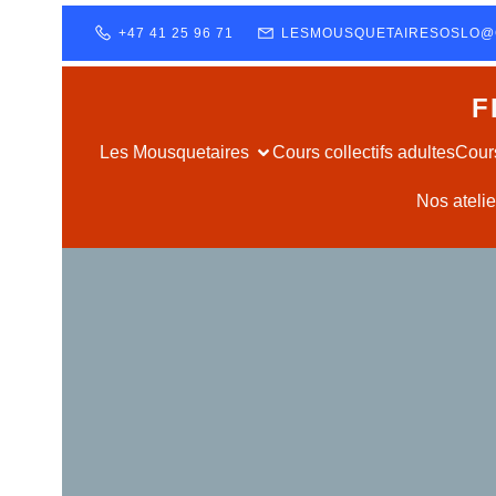
+47 41 25 96 71
LESMOUSQUETAIRESOSLO@
F
Les Mousquetaires
Cours collectifs adultes
Cours
Nos ateli