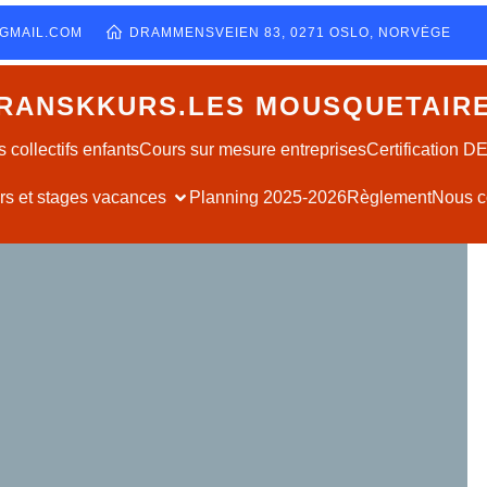
GMAIL.COM
DRAMMENSVEIEN 83, 0271 OSLO, NORVÈGE
RANSKKURS.LES MOUSQUETAIR
 collectifs enfants
Cours sur mesure entreprises
Certification 
ers et stages vacances
Planning 2025-2026
Règlement
Nous c