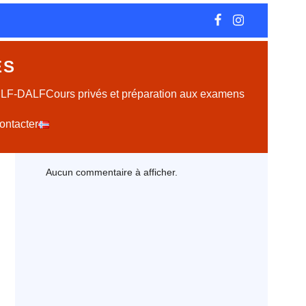
ES
DELF-DALF
Cours privés et préparation aux examens
ontacter
Latest Comments
Aucun commentaire à afficher.