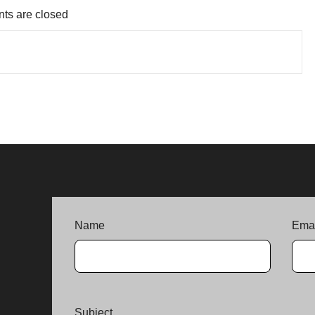
s are closed
Name
Emai
Subject