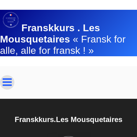
Franskkurs . Les
Mousquetaires
« Fransk for
alle, alle for fransk ! »
Franskkurs.Les Mousquetaires