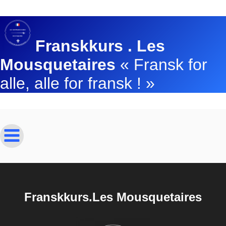
Franskkurs . Les
Mousquetaires
« Fransk for
alle, alle for fransk ! »
Franskkurs.Les Mousquetaires