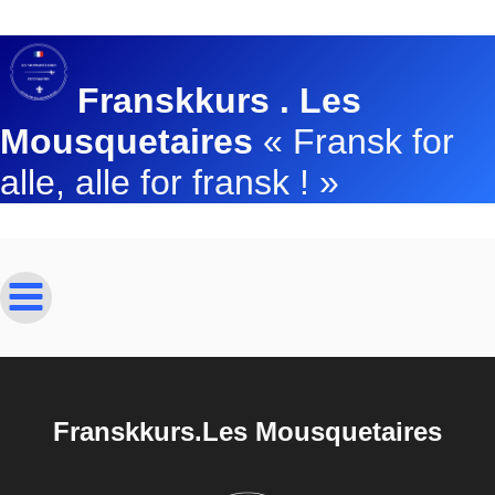
Franskkurs . Les
Mousquetaires
« Fransk for
alle, alle for fransk ! »
Franskkurs.Les Mousquetaires