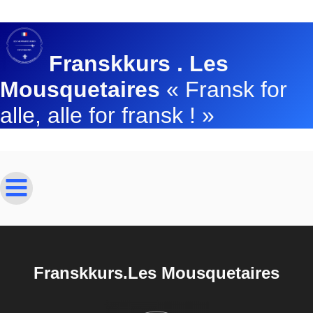
Franskkurs . Les
Mousquetaires
« Fransk for
alle, alle for fransk ! »
Franskkurs.Les Mousquetaires