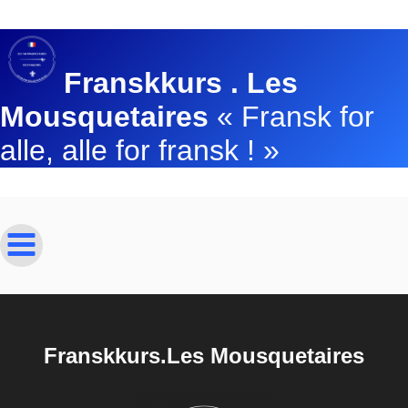
Franskkurs . Les
Mousquetaires
« Fransk for
alle, alle for fransk ! »
Franskkurs.Les Mousquetaires