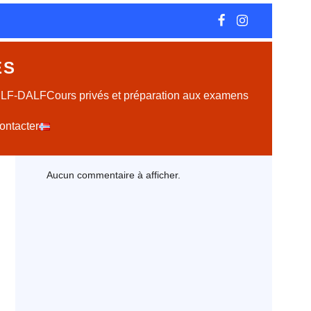
ES
DELF-DALF
Cours privés et préparation aux examens
ontacter
Latest Comments
Aucun commentaire à afficher.