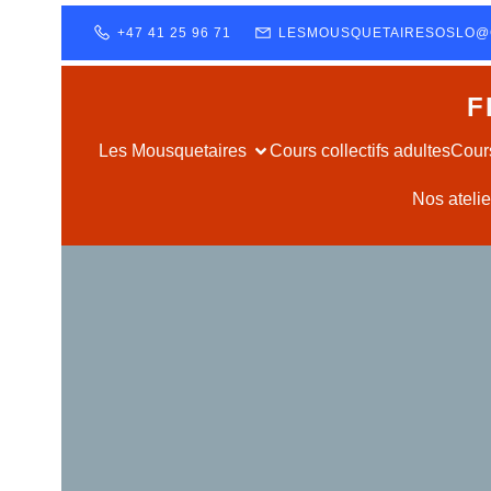
+47 41 25 96 71
LESMOUSQUETAIRESOSLO@
F
Les Mousquetaires
Cours collectifs adultes
Cours
Nos ateli