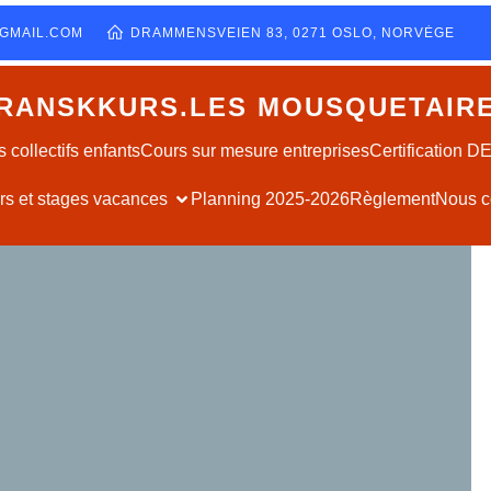
GMAIL.COM
DRAMMENSVEIEN 83, 0271 OSLO, NORVÈGE
RANSKKURS.LES MOUSQUETAIR
 collectifs enfants
Cours sur mesure entreprises
Certification 
ers et stages vacances
Planning 2025-2026
Règlement
Nous c